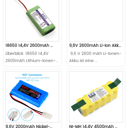
18650 14,4V 2600mAh 
9,6V 2600mAh Li-Ion Akku 
Überblick: 18650 14,4V 
‌ 9,6 V 2600 mAh Li-Ionen-
Lithium Ion Akku Pack 
Ersatz Kompatibel mit 
2600mAh Lithium-Ionen-
Akku ist eine 
Roboter Staubsauger Akku 
Roboterstaubsaugern
Akku ist eine weit 
Ersatzstromlösung mit 
Ersatz für Staubsauger
verbreitete Hochleistungs-
hoher Kapazität, die für 
Ersatzstromlösung für 
ausgewählte 
Roboterstaubsauger, die 
Staubsaugerroboter 
eine stabile 
entwickelt wurde und eine 
Spannungsabgabe und 
verlängerte Laufzeit und 
eine verlängerte 
zuverlässige Leistung für 
Reinigungslaufzeit bietet 
ununterbrochene 
und sich besonders für 
Reinigungssitzungen 
9,6V 2000mAh Nickel-
NI-MH 14,4V 4500mAh 