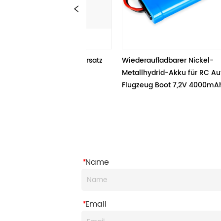
 Li-Ion Akku Ersatz 
Wiederaufladbarer Nickel-
mit 
Metallhydrid-Akku für RC Auto LKW 
bsaugern
Flugzeug Boot 7,2V 4000mAh
*
Name
*
Email