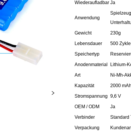
Wiederaufladbar
Ja
Spielzeug
Anwendung
Unterhalt
Gewicht
230g
Lebensdauer
500 Zykl
Speichertyp
Reservier
Anodenmaterial
Lithium-K
Art
Ni-Mh-Ak
Kapazität
2000 mA
Stromspannung
9,6 V
OEM / ODM
Ja
Verbinder
Standard
Verpackung
Kundenan