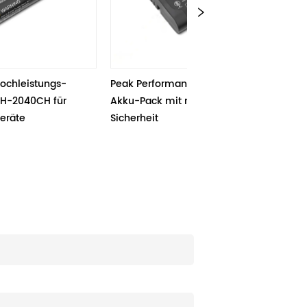
ungs-
Peak Performance BAKTH-2057DH 
Leistungsst
 für 
Akku-Pack mit medizinischer 
Lithium-Ak
Sicherheit
Software B