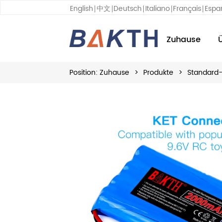
English
中文
Deutsch
Italiano
Français
Espa
Zuhause
Position:
Zuhause
>
Produkte
>
Standard