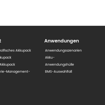
t
Anwendungen
zifisches Akkupack
Anwendungsszenarien
kkupack
Akku-
Akkupack
Anwendungshülle
erie-Management-
BMS-Auswahlfall