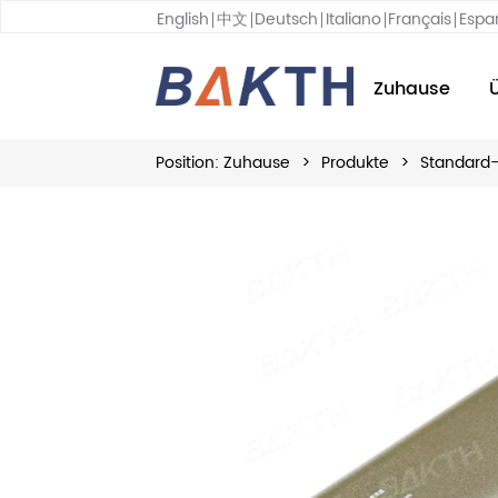
English
中文
Deutsch
Italiano
Français
Espa
Zuhause
Position:
Zuhause
>
Produkte
>
Standard