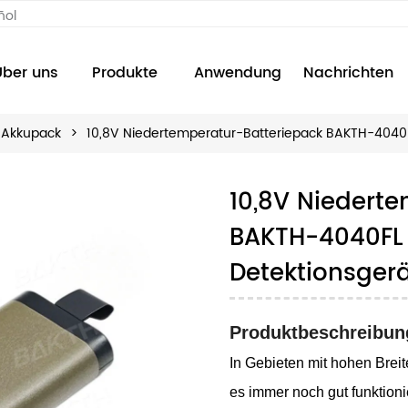
ñol
Über uns
Produkte
Anwendung
Nachrichten
-Akkupack
>
10,8V Niedertemperatur-Batteriepack BAKTH-4040F
10,8V Niedert
BAKTH-4040FL 
Detektionsgerä
Produktbeschreibun
In Gebieten mit hohen Bre
es immer noch gut funktioni