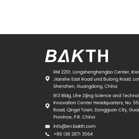
RM 2201, Longshenghengbo Center, Kr
Jianshe East Road und Bulong Road, Lon
Shenzhen, Guangdong, China
B13 Bldg, Lihe Zijing Science and Techno
Innovation Center Headquarters, No. 55
Road, Qingxi Town, Dongguan City, Gu
Province, P.R. China
info@en.bakth.com
+86 138 2871 3564