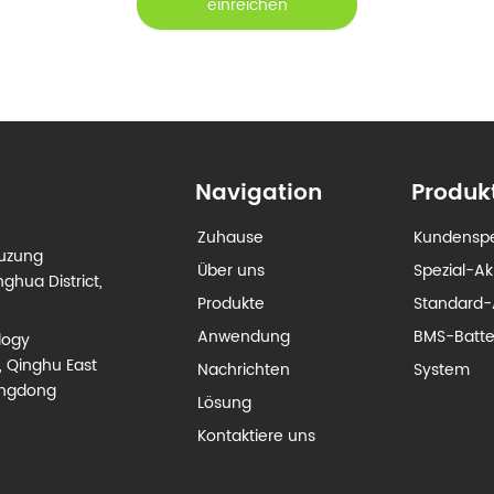
einreichen
Navigation
Produk
Zuhause
Kundenspe
euzung
Über uns
Spezial-A
ghua District,
Produkte
Standard-
Anwendung
BMS-Batt
logy
, Qinghu East
Nachrichten
System
angdong
Lösung
Kontaktiere uns