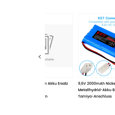
2600mAh Li-Ion Akku Ersatz 
9,6V 2000mAh Nickel-
tibel mit 
Metallhydrid-Akku BAKTH mit 
terstaubsaugern
Tamiya-Anschluss