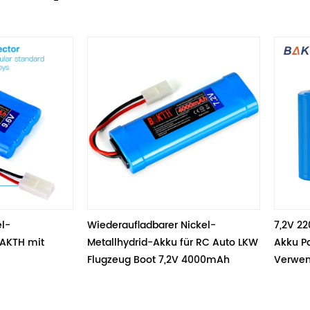
Wiederaufladbarer Nickel-
7,2V 2200mAh Nick
Metallhydrid-Akku für RC Auto LKW 
Akku Pack Robote
Flugzeug Boot 7,2V 4000mAh
Verwendung 15,