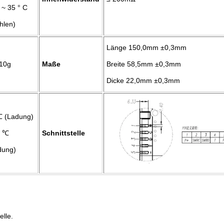
 ~ 35 ° C
hlen)
Länge 150,0
mm
±
0,3
mm
 10g
Maße
Breite 58,5
mm
±
0,3
mm
Dicke 22,0
mm
±
0,3
mm
℃ (Ladung)
0 ℃
Schnittstelle
dung)
lle.