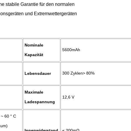
ne stabile Garantie für den normalen
ionsgeräten und Extremwettergeräten
Nominale
5600mAh
Kapazität
300 Zyklen> 80
%
Lebensdauer
Maximale
12,6 V
Ladespannung
 ~ 60 ° C
mum)
Innenwiderstand
≤ 200mΩ