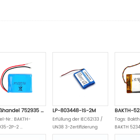
ßhandel 752935 
LP-803448-1S-2M
BAKTH-52
kel-Nr.: BAKTH-
Erfüllung der IEC62133 / 
Tags: Bakth
deraufladbare 
35-2P-2 
UN38 3-Zertifizierung
BAKTH 5234
erie 3,7v Li-
spannung: 3,7 V 
Shenzhen, 
mer Batterie 