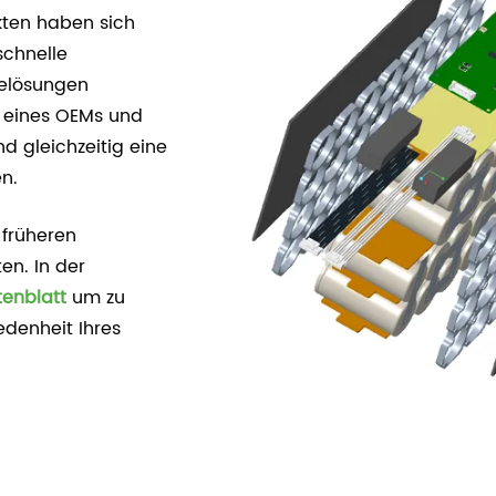
kten haben sich
schnelle
ielösungen
en eines OEMs und
d gleichzeitig eine
n.
 früheren
en. In der
tenblatt
um zu
edenheit Ihres