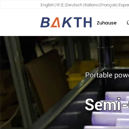
English
中文
Deutsch
Italiano
Français
Espa
Zuhause