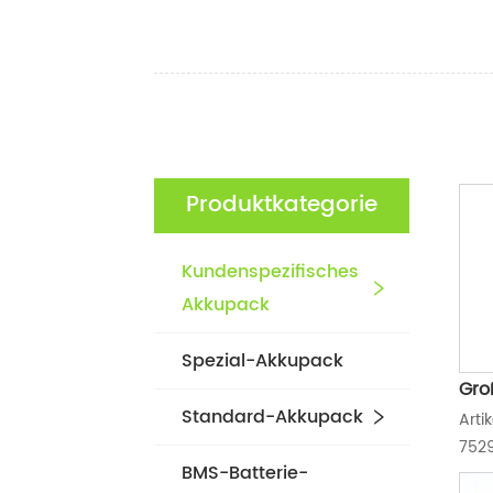
Produktkategorie
Kundenspezifisches
Akkupack
Spezial-Akkupack
Gro
Standard-Akkupack
Arti
Wie
7529
Batt
BMS-Batterie-
Nenn
Poly