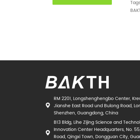
Tags
DC
Zert
BAK
Lith
Akku
Poly
Lith
Akku
Gerä
Erfü
UN38
RM 2201, Longshenghengbo Center, Kr
Jianshe East Road und Bulong Road, Lon
Shenzhen, Guangdong, China
B13 Bldg, Lihe Zijing Science and Techno
Innovation Center Headquarters, No. 55
Road, Qingxi Town, Dongguan City, Gu