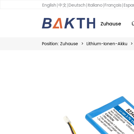
English
中文
Deutsch
Italiano
Français
Espa
Zuhause
Position:
Zuhause
>
Lithium-Ionen-Akku
>