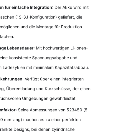
 für einfache Integration
: Der Akku wird mit
schen (1S-3J-Konfiguration) geliefert, die
möglichen und die Montage für Produktion
fachen.
ange Lebensdauer
: Mit hochwertigen Li-Ionen-
s eine konsistente Spannungsabgabe und
on Ladezyklen mit minimalem Kapazitätsabbau.
rkehrungen
: Verfügt über einen integrierten
g, Überentladung und Kurzschlüsse, der einen
pruchsvollen Umgebungen gewährleistet.
rmfaktor
: Seine Abmessungen von 523450 (5
50 mm lang) machen es zu einer perfekten
ränkte Designs, bei denen zylindrische