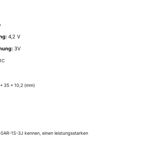
h
ng:
4,2 V
nnung:
3V
1C
* 35 * 10,2 (mm)
AR-1S-3J kennen, einen leistungsstarken