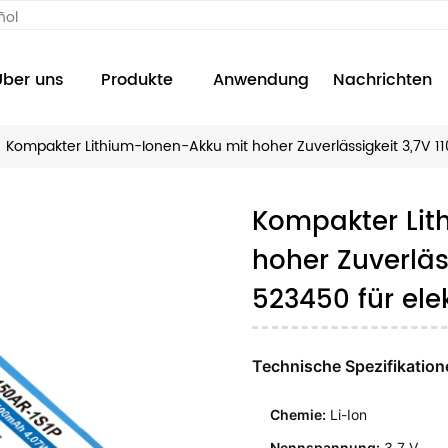
ñol
Über uns
Produkte
Anwendung
Nachrichten
Kompakter Lithium-Ionen-Akku mit hoher Zuverlässigkeit 3,7V 
Kompakter Lit
hoher Zuverläs
523450 für ele
Technische Spezifikation
Chemie:
Li-Ion
Nennspannung:
3,7 V