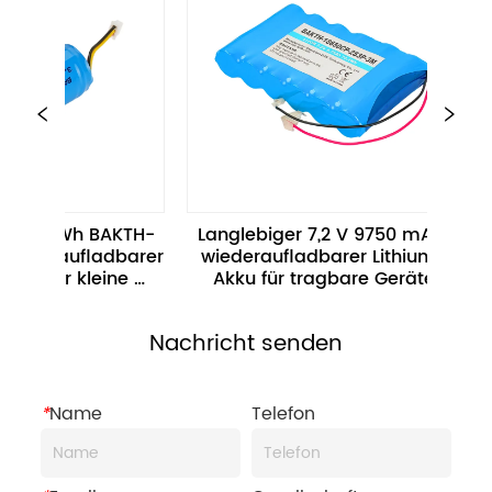
BAKTH-
Langlebiger 7,2 V 9750 mAh 
Wiederaufl
dbarer 
wiederaufladbarer Lithium-
Akku BAKT
ine 
Akku für tragbare Geräte
2M 11,1
Nachricht senden
*
Name
Telefon