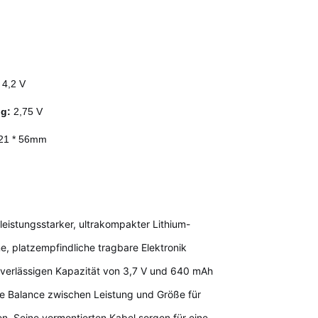
h
:
4,2 V
ng:
2,75 V
 21 * 56mm
eistungsstarker, ultrakompakter Lithium-
, platzempfindliche tragbare Elektronik
zuverlässigen Kapazität von 3,7 V und 640 mAh
te Balance zwischen Leistung und Größe für
n. Seine vormontierten Kabel sorgen für eine