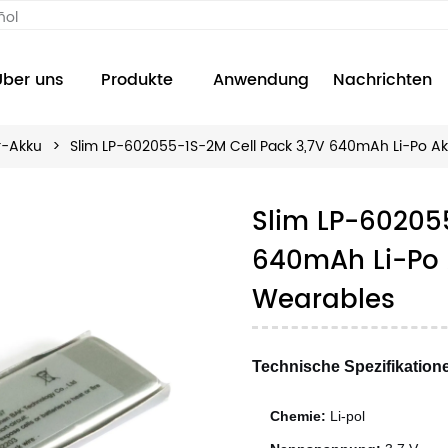
ñol
Über uns
Produkte
Anwendung
Nachrichten
r-Akku
>
Slim LP-602055-1S-2M Cell Pack 3,7V 640mAh Li-Po Ak
Slim LP-60205
640mAh Li-Po 
Wearables
Technische Spezifikation
Chemie:
Li-pol