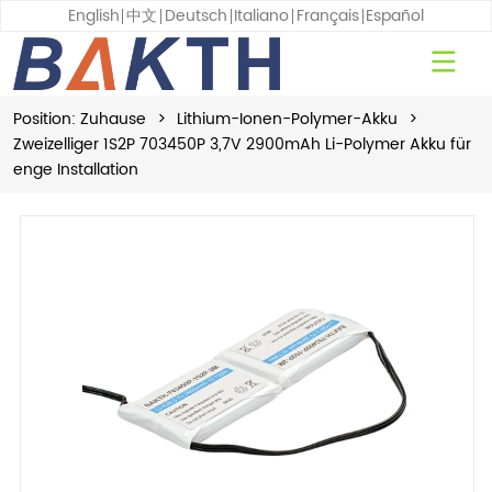
English
中文
Deutsch
Italiano
Français
Español
Position:
Zuhause
>
Lithium-Ionen-Polymer-Akku
>
Zweizelliger 1S2P 703450P 3,7V 2900mAh Li-Polymer Akku für
enge Installation