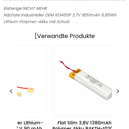
Bisherige:
NICHT MEHR
Nächste:
Industrieller OEM 103450P 3,7V 1850mAh 6,85Wh
Lithium-Polymer-Akku mit Schutz
[Verwandte Produkte
ithium-
Flat Slim 3,8V 1380mAh Li-
Hochle
90 mAh 
Polymer Akku BAKTH-102060P-
455668-1S