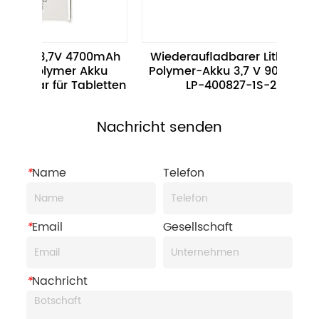
 3,7V 4700mAh 
Wiederaufladbarer Lithium-
Polymer Akku 
Polymer-Akku 3,7 V 90 mAh 
Po
ar für Tabletten
LP-400827-1S-2
1
Nachricht senden
*
Name
Telefon
*
Email
Gesellschaft
*
Nachricht