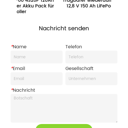
2700 4S20P 120Ah 
Tragbarer wiederaufladbarer 
her Akku Pack für 
12,8 V 150 Ah LiFePo4-Akku
Roller
Nachricht senden
*
Name
Telefon
*
Email
Gesellschaft
*
Nachricht