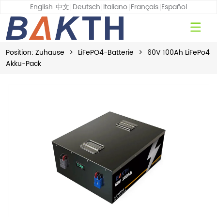
English
中文
Deutsch
Italiano
Français
Español
Position:
Zuhause
>
LiFePO4-Batterie
>
60V 100Ah LiFePo4
Akku-Pack