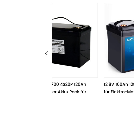
Akku 32700 4S20P 120Ah 
12,8V 100Ah 1280WH E-Bike Akku
espeicher Akku Pack für 
für Elektro-Motorrad