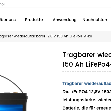
ñol
Über uns
Produkte
Anwendung
Nachrichten
agbarer wiederaufladbarer 12,8 V 150 Ah LiFePo4-Akku
Tragbarer wied
150 Ah LiFePo
Tragbarer wiederaufla
Die
LiFePO4 12,8V 150
leistungsstarke, wied
Batterie, die für erne