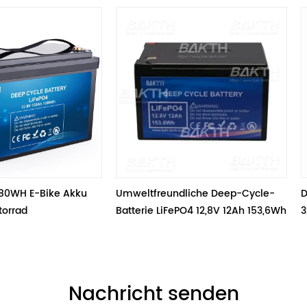
 
Umweltfreundliche Deep-Cycle-
Deep Cycle 48v 30a
Batterie LiFePO4 12,8V 12Ah 153,6Wh
32700 15S5P für Elek
Nachricht senden