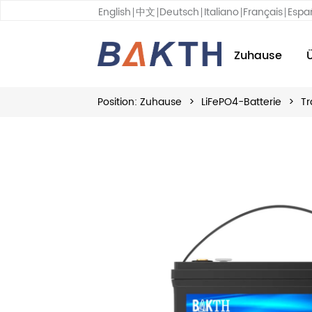
English
中文
Deutsch
Italiano
Français
Espa
Zuhause
Position:
Zuhause
>
LiFePO4-Batterie
>
Tr