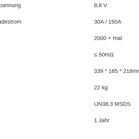
Spannung
8,8 V
ladestrom
30A / 150A
2000 + mal
≤ 50mΩ
339 * 185 * 218
22 kg
UN38,3 MSDS
1 Jahr