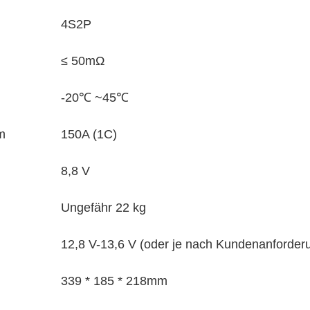
4S2P
≤ 50mΩ
-20℃ ~45℃
m
150A (1C)
8,8 V
Ungefähr 22 kg
12,8 V-13,6 V (oder je nach Kundenanforder
339 * 185 * 218mm