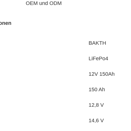
OEM und ODM
ionen
BAKTH
LiFePo4
12V 150Ah
150 Ah
12,8 V
14,6 V