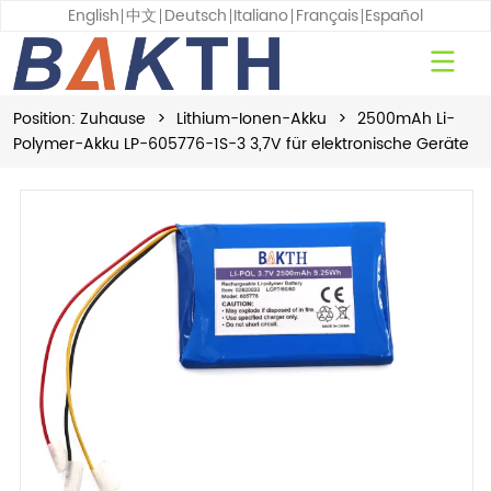
English
中文
Deutsch
Italiano
Français
Español
Position:
Zuhause
>
Lithium-Ionen-Akku
>
2500mAh Li-
Polymer-Akku LP-605776-1S-3 3,7V für elektronische Geräte