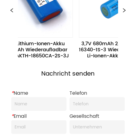
2 V Lithium-Ionen-Akku 
3,7V 680mAh 2,52Wh BAK
0mAh Wiederaufladbar 
16340-1S-3 Wiederaufladba
P BAKTH-18650CA-2S-3J
Li-Ionen-Akku für kleine 
Elektronik
Nachricht senden
*
Name
Telefon
*
Email
Gesellschaft