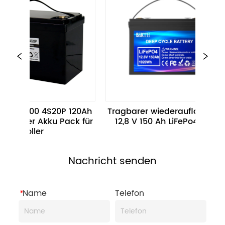
2700 4S20P 120Ah 
Tragbarer wiederaufladbarer 
er Akku Pack für 
12,8 V 150 Ah LiFePo4-Akku
Roller
Nachricht senden
*
Name
Telefon