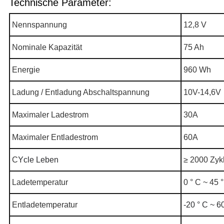
Technische Parameter:
Nennspannung
12,8 V
Nominale Kapazität
75 Ah
Energie
960 Wh
Ladung / Entladung Abschaltspannung
10V-14,6V
Maximaler Ladestrom
30A
Maximaler Entladestrom
60A
C
Ycle Leben
≥ 2000 Zyk
Ladetemperatur
0 ° C ~ 45 
Entladetemperatur
-20 ° C ~ 6