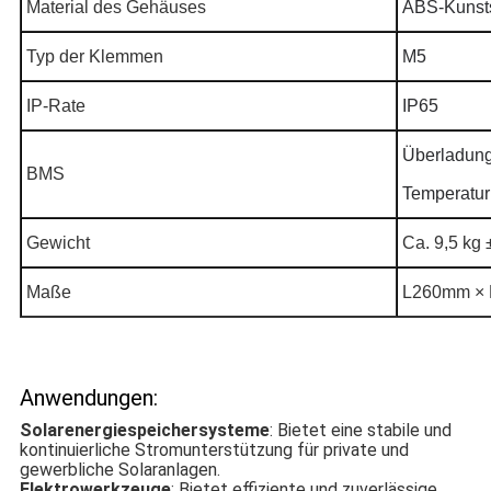
Material des Gehäuses
ABS-Kunsts
Typ der Klemmen
M5
IP-Rate
IP65
Überladung
BMS
Temperatur
Gewicht
Ca. 9,5 kg 
Maße
L260mm × 
Anwendungen:
Solarenergiespeichersysteme
: Bietet eine stabile und
kontinuierliche Stromunterstützung für private und
gewerbliche Solaranlagen.
Elektrowerkzeuge
: Bietet effiziente und zuverlässige