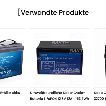
[Verwandte Produkte
Umweltfreundliche Deep-Cycle-
Deep Cycle 48v 30ah Lif
Batterie LiFePO4 12,8V 12Ah 153,6Wh
32700 15S5P für Elektrorol