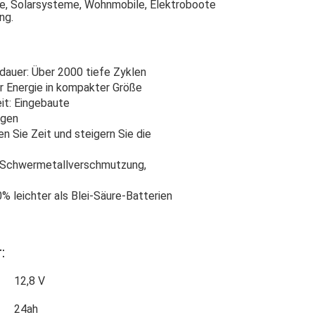
se, Solarsysteme, Wohnmobile, Elektroboote
ng.
dauer: Über 2000 tiefe Zyklen
r Energie in kompakter Größe
it: Eingebaute
ngen
n Sie Zeit und steigern Sie die
e Schwermetallverschmutzung,
% leichter als Blei-Säure-Batterien
:
12,8 V
24ah