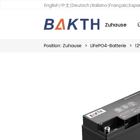
English
中文
Deutsch
Italiano
Français
Espa
Zuhause
Position:
Zuhause
>
LiFePO4-Batterie
>
12