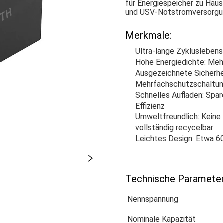
für Energiespeicher zu Hau
und USV-Notstromversorgu
Merkmale:
Ultra-lange Zykluslebens
Hohe Energiedichte: Meh
Ausgezeichnete Sicherhe
Mehrfachschutzschaltu
Schnelles Aufladen: Spare
Effizienz
Umweltfreundlich: Kein
vollständig recycelbar
Leichtes Design: Etwa 60
Technische Parameter
Nennspannung
Nominale Kapazität