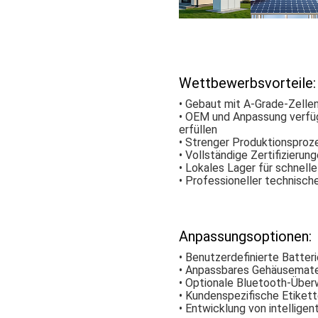
Wettbewerbsvorteile:
• Gebaut mit A-Grade-Zellen 
• OEM und Anpassung verfüg
erfüllen
• Strenger Produktionsproz
• Vollständige Zertifizieru
• Lokales Lager für schnell
• Professioneller technisch
Anpassungsoptionen:
• Benutzerdefinierte Batter
• Anpassbares Gehäusemater
• Optionale Bluetooth-Übe
• Kundenspezifische Etiket
• Entwicklung von intelli