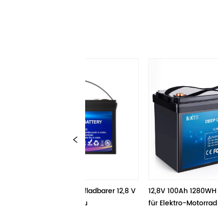
deraufladbarer 12,8 V 
12,8V 100Ah 1280WH E-Bike Akku 
Po4-Akku
für Elektro-Motorrad