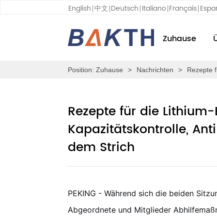
English
中文
Deutsch
Italiano
Français
Espa
Zuhause
Position:
Zuhause
>
Nachrichten
>
Rezepte fü
Rezepte für die Lithium-
Kapazitätskontrolle, Ant
dem Strich
PEKING
- Während sich die beiden Sitzu
Abgeordnete und Mitglieder Abhilfemaß