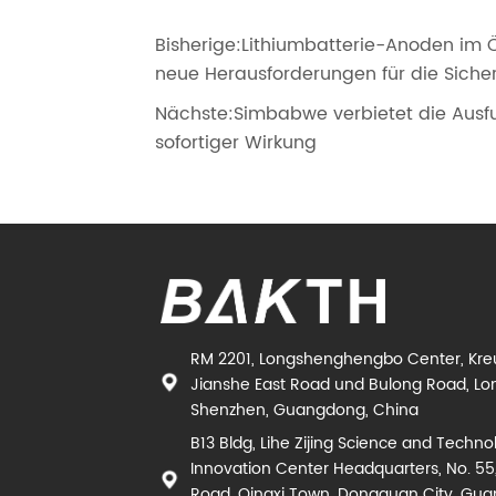
Bisherige:
Lithiumbatterie-Anoden im 
neue Herausforderungen für die Sicherh
Nächste:
Simbabwe verbietet die Ausf
sofortiger Wirkung
RM 2201, Longshenghengbo Center, Kr
Jianshe East Road und Bulong Road, Lon
Shenzhen, Guangdong, China
B13 Bldg, Lihe Zijing Science and Techno
Innovation Center Headquarters, No. 55
Road, Qingxi Town, Dongguan City, Gu