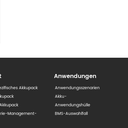
t
Anwendungen
zifisches Akkupack
Anwendungsszenarien
kkupack
Akku-
Akkupack
Anwendungshülle
erie-Management-
BMS-Auswahlfall