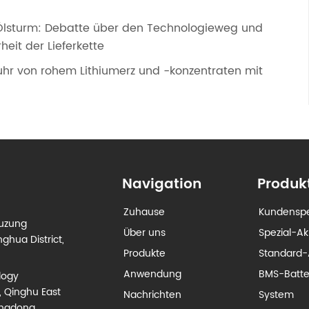
Ölsturm: Debatte über den Technologieweg und
eit der Lieferkette
uhr von rohem Lithiumerz und -konzentraten mit
Navigation
Produk
Zuhause
Kundenspe
euzung
Über uns
Spezial-A
ghua District,
Produkte
Standard-
Anwendung
BMS-Batt
logy
, Qinghu East
Nachrichten
System
angdong