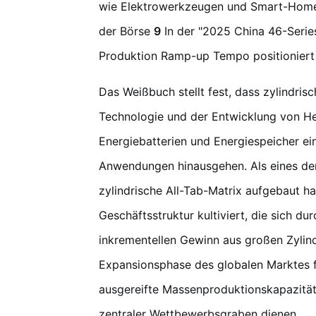
wie Elektrowerkzeugen und Smart-Home-
der Börse
9
In der "2025 China 46-Series
Produktion Ramp-up Tempo positioniert 
Das Weißbuch stellt fest, dass zylindris
Technologie und der Entwicklung von Her
Energiebatterien und Energiespeicher eind
Anwendungen hinausgehen. Als eines der
zylindrische All-Tab-Matrix aufgebaut h
Geschäftsstruktur kultiviert, die sich du
inkrementellen Gewinn aus großen Zylin
Expansionsphase des globalen Marktes 
ausgereifte Massenproduktionskapazitä
zentraler Wettbewerbsgraben dienen.