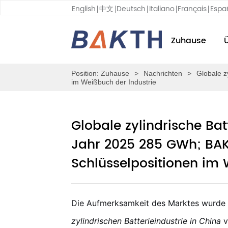
English
中文
Deutsch
Italiano
Français
Espa
Zuhause
Position:
Zuhause
>
Nachrichten
>
Globale z
im Weißbuch der Industrie
Globale zylindrische Bat
Jahr 2025 285 GWh; BAK-
Schlüsselpositionen im 
Die Aufmerksamkeit des Marktes wurde 
zylindrischen Batterieindustrie in China
v