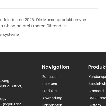
terieindustrie 2026: Die Massenproduktion von
a China an drei Fronten führend ist
hersysteme
Navigation
Produk
Zuhause
Kundenspe
euzung
Über uns
Spezial-A
ghua District,
Produkte
Standard-
Anwendung
BMS-Batt
logy
, Qinghu East
Nachrichten
System