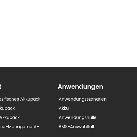
t
Anwendungen
zifisches Akkupack
Anwendungsszenarien
kkupack
Akku-
Akkupack
Anwendungshülle
erie-Management-
BMS-Auswahlfall