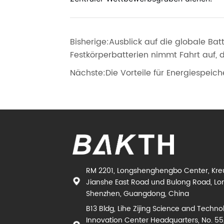
Bisherige:
Ausblick auf die globale Bat
Festkörperbatterien nimmt Fahrt auf, d
Nächste:
Die Vorteile für Energiespeic
RM 2201, Longshenghengbo Center, Kr
Jianshe East Road und Bulong Road, Lon
Shenzhen, Guangdong, China
B13 Bldg, Lihe Zijing Science and Techno
Innovation Center Headquarters, No. 55