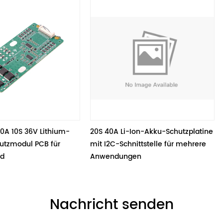
Lithium-
20S 40A Li-Ion-Akku-Schutzplatine 
8S Li-Ion A
 für 
mit I2C-Schnittstelle für mehrere 
einstellbar
Anwendungen
umfassende
Sicherheits
Nachricht senden