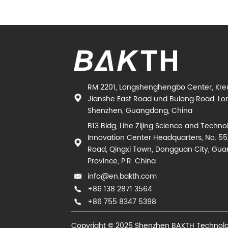
RM 2201, Longshenghengbo Center, Kr
Jianshe East Road und Bulong Road, Lon
Shenzhen, Guangdong, China
B13 Bldg, Lihe Zijing Science and Techno
Innovation Center Headquarters, No. 55
Road, Qingxi Town, Dongguan City, Gu
Province, P.R. China
info@en.bakth.com
+86 138 2871 3564
+86 755 8347 5398
Copyright © 2025 Shenzhen BAKTH Technolog