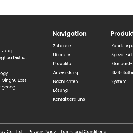
Navigation
Produk
Zuhause
Kundenspe
euzung
Über uns
Spezial-A
ghua District,
Produkte
Standard-
Anwendung
BMS-Batt
logy
, Qinghu East
Nachrichten
System
angdong
Lösung
Kontaktiere uns
y Co., Ltd.
Privacy Policy
Terms and Conditions