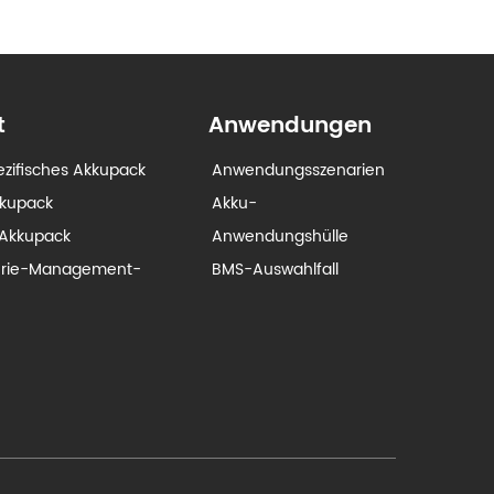
t
Anwendungen
zifisches Akkupack
Anwendungsszenarien
kkupack
Akku-
Akkupack
Anwendungshülle
erie-Management-
BMS-Auswahlfall