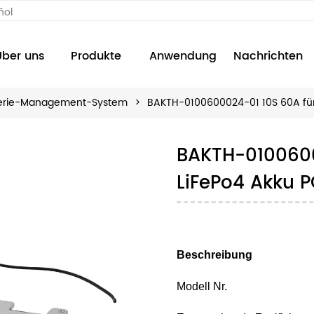
ñol
Über uns
Produkte
Anwendung
Nachrichten
erie-Management-System
>
BAKTH-0100600024-01 10S 60A fü
BAKTH-0100600
LiFePo4 Akku 
Beschreibung
Modell Nr.