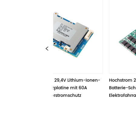
7S 15A 24V / 29,4V Lithium-Ionen-
Hochstrom 20A 10S 36V 
Akku-Schutzplatine mit 60A 
Batterie-Schutzmodul PCB
Entlade-Überstromschutz 
Elektrofahrrad 