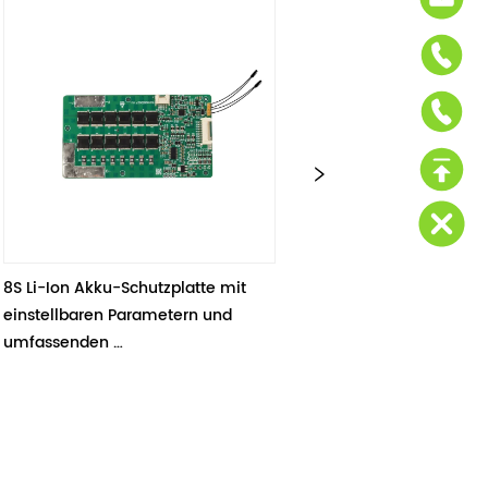
kku-Schutzplatte mit 
10S Lithium-Akku-Lade- / 
en Parametern und 
Entladeschutzplatine für 36V 37V 
n 
Li-Ion Akku-Packs
funktionen