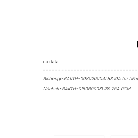
no data
Bisherige:
BAKTH-0080200041 8S 10A für LiF
Nächste:
BAKTH-0160600031 13S 75A PCM