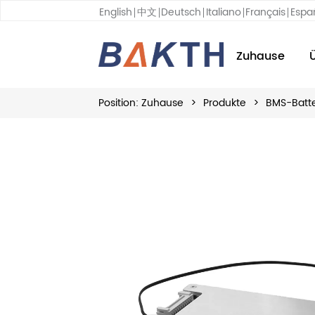
English
中文
Deutsch
Italiano
Français
Espa
Zuhause
Position:
Zuhause
>
Produkte
>
BMS-Batt