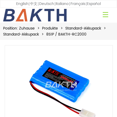
English
中文
Deutsch
Italiano
Français
Español
Position:
Zuhause
>
Produkte
>
Standard-Akkupack
>
Standard-Akkupack
>
8S1P / BAKTH-RC2000