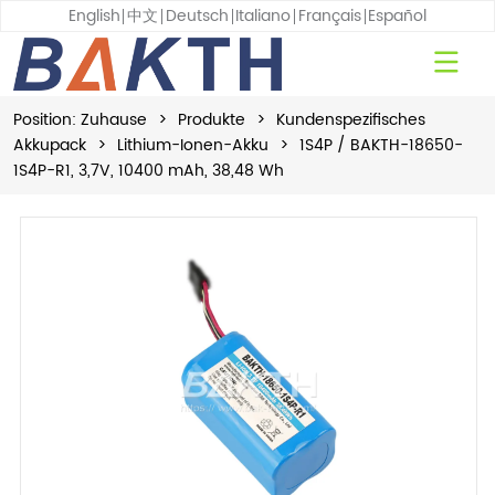
English
中文
Deutsch
Italiano
Français
Español
Position:
Zuhause
>
Produkte
>
Kundenspezifisches
Akkupack
>
Lithium-Ionen-Akku
>
1S4P / BAKTH-18650-
1S4P-R1, 3,7V, 10400 mAh, 38,48 Wh