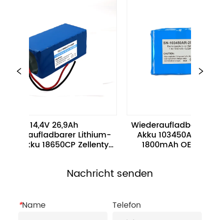
14,4V 26,9Ah 
Wiederaufladbarer Li-Ion
deraufladbarer Lithium-
Akku 103450AR Akku 3,7V
n-Akku 18650CP Zellentyp 
1800mAh OEM Services
26,8Ah 
Nachricht senden
*
Name
Telefon