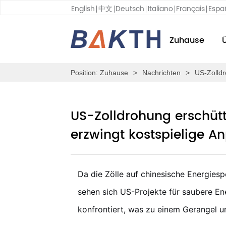
English
中文
Deutsch
Italiano
Français
Espa
Zuhause
Position:
Zuhause
>
Nachrichten
>
US-Zolldr
US-Zolldrohung erschütt
erzwingt kostspielige 
Da die Zölle auf chinesische Energies
sehen sich US-Projekte für saubere E
konfrontiert, was zu einem Gerangel um