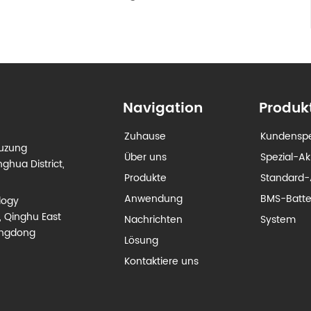
Navigation
Produk
Zuhause
Kundenspe
euzung
Über uns
Spezial-A
ghua District,
Produkte
Standard-
Anwendung
BMS-Batt
logy
, Qinghu East
Nachrichten
System
angdong
Lösung
Kontaktiere uns