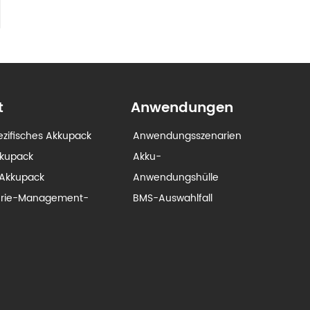
t
Anwendungen
zifisches Akkupack
Anwendungsszenarien
kkupack
Akku-
Akkupack
Anwendungshülle
erie-Management-
BMS-Auswahlfall