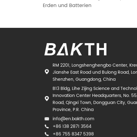
Erden und Batterien
RM 2201, Longshenghengbo Center, Kr
Jianshe East Road und Bulong Road, Lon
Shenzhen, Guangdong, China
B13 Bldg, Lihe Zijing Science and Techno
Innovation Center Headquarters, No. 55
Road, Qingxi Town, Dongguan City, Gu
Province, P.R. China
info@en.bakth.com
+86 138 2871 3564
+86 755 8347 5398