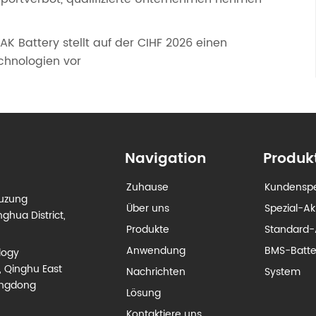
AK Battery stellt auf der CIHF 2026 einen
chnologien vor
Navigation
Produk
Zuhause
Kundenspe
euzung
Über uns
Spezial-A
ghua District,
Produkte
Standard-
Anwendung
BMS-Batt
logy
, Qinghu East
Nachrichten
System
angdong
Lösung
Kontaktiere uns