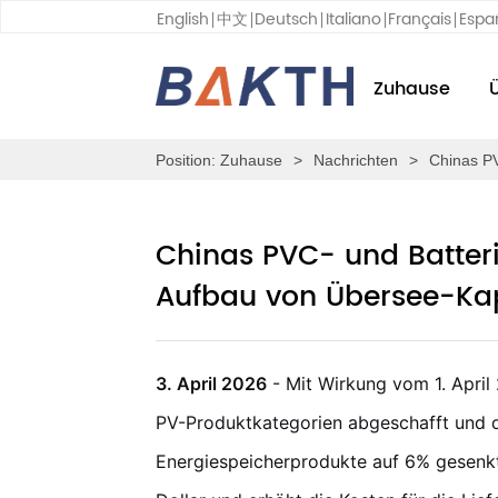
English
中文
Deutsch
Italiano
Français
Espa
Zuhause
Position:
Zuhause
>
Nachrichten
>
Chinas PV
Chinas PVC- und Batteri
Aufbau von Übersee-Kap
3. April 2026
- Mit Wirkung vom 1. April
PV-Produktkategorien abgeschafft und d
Energiespeicherprodukte auf 6% gesenkt