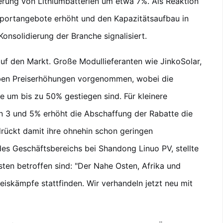
ferung von Lithiumbatterien um etwa 7%. Als Reaktion
Exportangebote erhöht und den Kapazitätsaufbau in
onsolidierung der Branche signalisiert.
auf den Markt. Große Modullieferanten wie JinkoSolar,
ben Preiserhöhungen vorgenommen, wobei die
 um bis zu 50% gestiegen sind. Für kleinere
 3 und 5% erhöht die Abschaffung der Rabatte die
ückt damit ihre ohnehin schon geringen
es Geschäftsbereichs bei Shandong Linuo PV, stellte
sten betroffen sind: "Der Nahe Osten, Afrika und
eiskämpfe stattfinden. Wir verhandeln jetzt neu mit