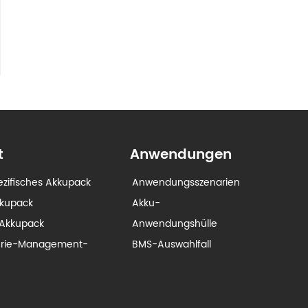
t
Anwendungen
zifisches Akkupack
Anwendungsszenarien
kkupack
Akku-
Akkupack
Anwendungshülle
erie-Management-
BMS-Auswahlfall