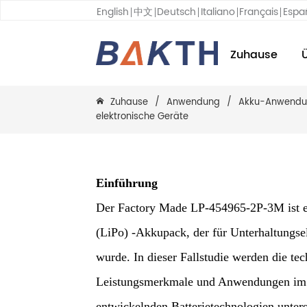
English
中文
Deutsch
Italiano
Français
Espa
Zuhause
Zuhause
/
Anwendung
/
Akku-Anwendu
elektronische Geräte
Einführung
Der Factory Made LP-454965-2P-3M ist 
(LiPo) -Akkupack, der für Unterhaltungse
wurde. In dieser Fallstudie werden die te
Leistungsmerkmale und Anwendungen im
entwickelnden Batterietechnologien unters