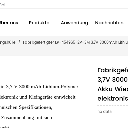
ñol
Über uns
Produkte
Anwendung
Nachrichten
ngshülle
/
Fabrikgefertigter LP-454965-2P-3M 3,7V 3000mAh Lithi
Fabrikge
3,7V 300
ein 3,7 V 3000 mAh Lithium-Polymer
Akku Wied
elektroni
lektronik und Kleingeräte entwickelt
chnischen Spezifikationen,
no data
 Zusammenhang mit sich
ucht.