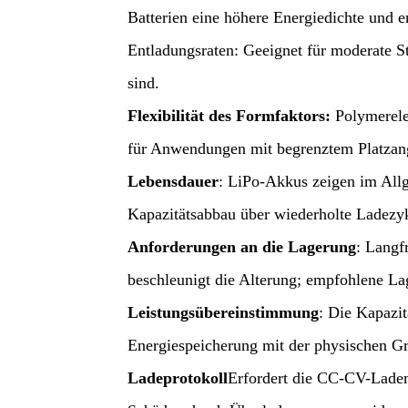
Batterien eine höhere Energiedichte und 
Entladungsraten
: Geeignet für moderate St
sind.
Flexibilität des Formfaktors
:
Polymerele
für Anwendungen mit begrenztem Platzan
Lebensdauer
: LiPo-Akkus zeigen im All
Kapazitätsabbau über wiederholte Ladezy
Anforderungen an die Lagerung
: Langf
beschleunigt die Alterung; empfohlene L
Leistungsübereinstimmung
: Die Kapazi
Energiespeicherung mit der physischen G
Ladeprotokoll
Erfordert die CC-CV-Lade