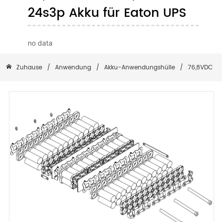
24s3p Akku für Eaton UPS
no data
Zuhause
/
Anwendung
/
Akku-Anwendungshülle
/
76,8VDC 9A